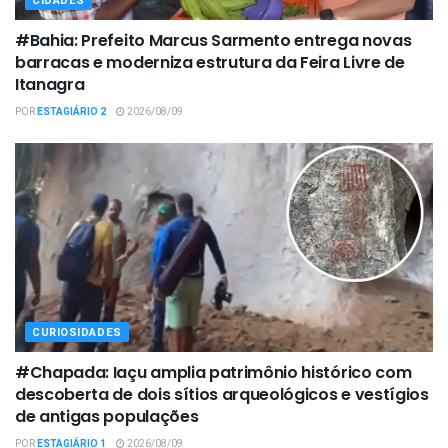
CIDADES
#Bahia: Prefeito Marcus Sarmento entrega novas
barracas e moderniza estrutura da Feira Livre de
Itanagra
POR
ESTAGIÁRIO 2
2026/08/09
CURIOSIDADES
#Chapada: Iaçu amplia patrimônio histórico com
descoberta de dois sítios arqueológicos e vestígios
de antigas populações
POR
ESTAGIÁRIO 1
2026/08/09