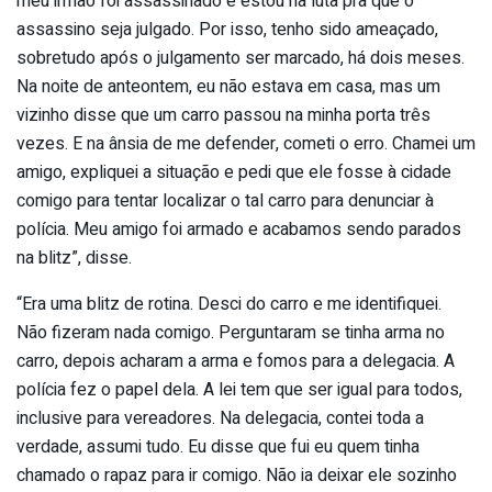
meu irmão foi assassinado e estou na luta pra que o
assassino seja julgado. Por isso, tenho sido ameaçado,
sobretudo após o julgamento ser marcado, há dois meses.
Na noite de anteontem, eu não estava em casa, mas um
vizinho disse que um carro passou na minha porta três
vezes. E na ânsia de me defender, cometi o erro. Chamei um
amigo, expliquei a situação e pedi que ele fosse à cidade
comigo para tentar localizar o tal carro para denunciar à
polícia. Meu amigo foi armado e acabamos sendo parados
na blitz”, disse.
“Era uma blitz de rotina. Desci do carro e me identifiquei.
Não fizeram nada comigo. Perguntaram se tinha arma no
carro, depois acharam a arma e fomos para a delegacia. A
polícia fez o papel dela. A lei tem que ser igual para todos,
inclusive para vereadores. Na delegacia, contei toda a
verdade, assumi tudo. Eu disse que fui eu quem tinha
chamado o rapaz para ir comigo. Não ia deixar ele sozinho