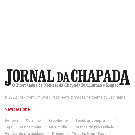
© 2022
FM
- Premium WordPress news & magazine theme by
Jegtheme
.
Navigate Site
Boneca
Carrinho
Expediente
Finalizar compra
Loja
Minha conta
Multimídia
Política de privacidade
Política de privacidade
Pricing
TieLabs HomePage