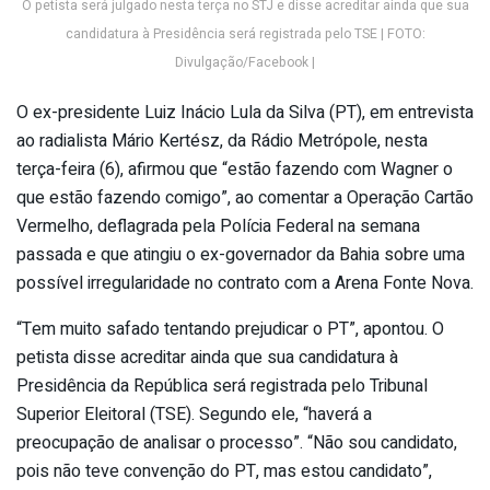
O petista será julgado nesta terça no STJ e disse acreditar ainda que sua
candidatura à Presidência será registrada pelo TSE | FOTO:
Divulgação/Facebook |
O ex-presidente Luiz Inácio Lula da Silva (PT), em entrevista
ao radialista Mário Kertész, da Rádio Metrópole, nesta
terça-feira (6), afirmou que “estão fazendo com Wagner o
que estão fazendo comigo”, ao comentar a Operação Cartão
Vermelho, deflagrada pela Polícia Federal na semana
passada e que atingiu o ex-governador da Bahia sobre uma
possível irregularidade no contrato com a Arena Fonte Nova.
“Tem muito safado tentando prejudicar o PT”, apontou. O
petista disse acreditar ainda que sua candidatura à
Presidência da República será registrada pelo Tribunal
Superior Eleitoral (TSE). Segundo ele, “haverá a
preocupação de analisar o processo”. “Não sou candidato,
pois não teve convenção do PT, mas estou candidato”,