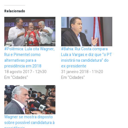
Relacionado
#Polêmica: Lula cita Wagner,
#Bahia: Rui Costa compara
Rui e Pimentel como
Lula a Vargas e diz que “o PT
alternativas para a
insistirá na candidatura” do
presidência em 2018
ex-presidente
18 agosto 2017 - 12h30
31 janeiro 2018 - 11h20
Em "Cidades"
Em "Cidades"
Wagner se mostra disposto
sobre possível candidatura à