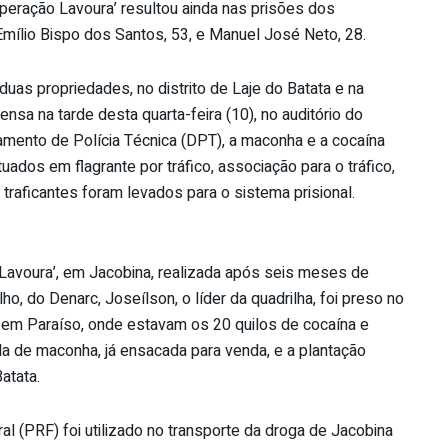
Operação Lavoura’ resultou ainda nas prisões dos
mílio Bispo dos Santos, 53, e Manuel José Neto, 28.
duas propriedades, no distrito de Laje do Batata e na
nsa na tarde desta quarta-feira (10), no auditório do
amento de Polícia Técnica (DPT), a maconha e a cocaína
uados em flagrante por tráfico, associação para o tráfico,
s traficantes foram levados para o sistema prisional.
o Lavoura’, em Jacobina, realizada após seis meses de
, do Denarc, Joseílson, o líder da quadrilha, foi preso no
, em Paraíso, onde estavam os 20 quilos de cocaína e
da de maconha, já ensacada para venda, e a plantação
atata.
l (PRF) foi utilizado no transporte da droga de Jacobina