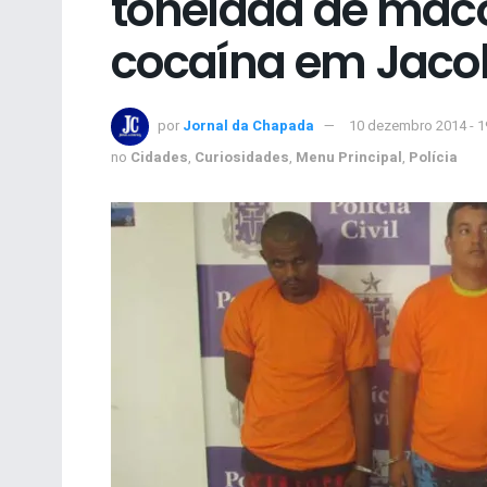
tonelada de maco
cocaína em Jaco
por
Jornal da Chapada
10 dezembro 2014 - 
no
Cidades
,
Curiosidades
,
Menu Principal
,
Polícia