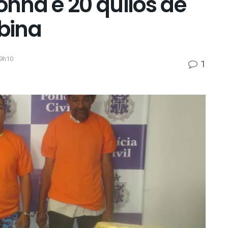
nha e 20 quilos de
bina
19h10
1