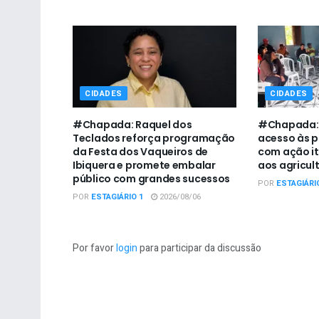
CIDADES
CIDADES
#Chapada: Raquel dos
#Chapada: L
Teclados reforça programação
acesso às p
da Festa dos Vaqueiros de
com ação it
Ibiquera e promete embalar
aos agricult
público com grandes sucessos
POR
ESTAGIÁRI
POR
ESTAGIÁRIO 1
2026/08/06
Por favor
login
para participar da discussão