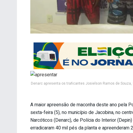
Denarc apresenta os traficantes Josielson Ramos de Souza, 
A maior apreensão de maconha deste ano pela Políc
sexta-feira (5), no município de Jacobina, no ce
Narcóticos (Denarc), de Polícia do Interior (De
erradicaram 40 mil pés da planta e apreenderam 