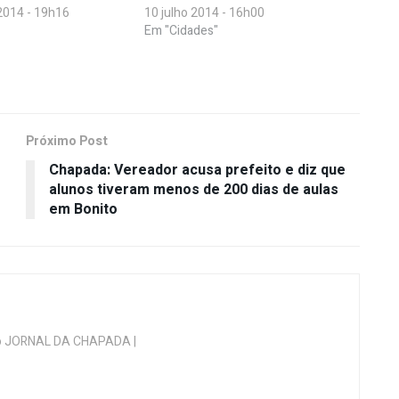
2014 - 19h16
10 julho 2014 - 16h00
Em "Cidades"
Próximo Post
Chapada: Vereador acusa prefeito e diz que
alunos tiveram menos de 200 dias de aulas
em Bonito
 do JORNAL DA CHAPADA |