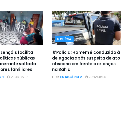
POLÍCIA
ençóis facilita
#Polícia: Homem é conduzido à
olíticas públicas
delegacia após suspeita de ato
inerante voltada
obsceno em frente a crianças
ores familiares
na Bahia
O 1
2026/08/06
POR
ESTAGIÁRIO 2
2026/08/05