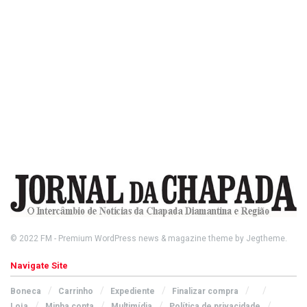
© 2022
FM
- Premium WordPress news & magazine theme by
Jegtheme
.
Navigate Site
Boneca
Carrinho
Expediente
Finalizar compra
Loja
Minha conta
Multimídia
Política de privacidade