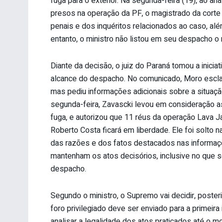
fuga para o exterior. Na segunda-feira (19), ao a
presos na operação da PF, o magistrado da corte
penais e dos inquéritos relacionados ao caso, 
entanto, o ministro não listou em seu despacho o
Diante da decisão, o juiz do Paraná tomou a iniciat
alcance do despacho. No comunicado, Moro escla
mas pediu informações adicionais sobre a situaç
segunda-feira, Zavascki levou em consideração as
fuga, e autorizou que 11 réus da operação Lava
Roberto Costa ficará em liberdade. Ele foi solto 
das razões e dos fatos destacados nas informaç
mantenham os atos decisórios, inclusive no que s
despacho.
Segundo o ministro, o Supremo vai decidir, poste
foro privilegiado deve ser enviado para a primei
analisar a legalidade dos atos praticados até o 