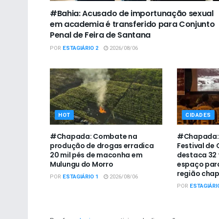
#Bahia: Acusado de importunação sexual
em academia é transferido para Conjunto
Penal de Feira de Santana
POR
ESTAGIÁRIO 2
2026/08/06
HOT
CIDADES
#Chapada: Combate na
#Chapada: 
produção de drogas erradica
Festival de
20 mil pés de maconha em
destaca 32 
Mulungu do Morro
espaço para
região cha
POR
ESTAGIÁRIO 1
2026/08/06
POR
ESTAGIÁRI