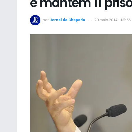
e mantém 11 prisõ
por
Jornal da Chapada
20 maio 2014 - 13h56