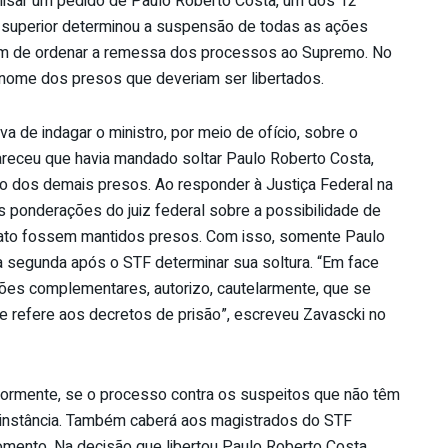
nalisar um pedido de Paulo Roberto Costa, um dos 12
 superior determinou a suspensão de todas as ações
além de ordenar a remessa dos processos ao Supremo. No
 nome dos presos que deveriam ser libertados.
iva de indagar o ministro, por meio de ofício, sobre o
receu que havia mandado soltar Paulo Roberto Costa,
ão dos demais presos. Ao responder à Justiça Federal na
 ponderações do juiz federal sobre a possibilidade de
 Jato fossem mantidos presos. Com isso, somente Paulo
na segunda após o STF determinar sua soltura. “Em face
ões complementares, autorizo, cautelarmente, que se
e refere aos decretos de prisão”, escreveu Zavascki no
riormente, se o processo contra os suspeitos que não têm
ra instância. Também caberá aos magistrados do STF
momento. Na decisão que libertou Paulo Roberto Costa,