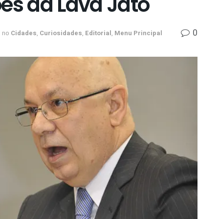
es da Lava Jato
0
no
Cidades
,
Curiosidades
,
Editorial
,
Menu Principal