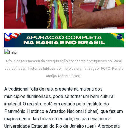
A folia de reis nasceu da catequização por padres portugueses no Brasil,
que contavam histórias bíblicas por meio da dramatização | FOTO: Renato
Araújo/Agência Brasil |
A tradicional folia de reis, presente na maioria dos
municípios fluminenses, pode se tornar um bem cultural
imaterial. O registro está em estudo pelo Instituto do
Patrimônio Histórico e Artístico Nacional (Iphan), que faz um
mapeamento das folias no estado, em parceria com a
Universidade Estadual do Rio de Janeiro (Uerj). A proposta