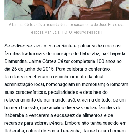
A família Côrtes Cézar reunida durante casamento de José Ruy e sua
esposa Mariluzia | FOTO: Arquivo Pessoal |
Se estivesse vivo, o comerciante e patriarca de uma das
famílias tradicionais do município de Itaberaba, na Chapada
Diamantina, Jaime Côrtes Cézar completaria 100 anos no
dia 26 de junho de 2015. Para celebrar o centenário,
familiares receberam o reconhecimento da atual
administração local, homenageiam (in memoriam) e lembram
suas características, peculiaridades e detalhes do
relacionamento de pai, marido, avô, e, acima de tudo, de um
homem honesto, que auxiliou diversas outras famílias de
Itaberaba a vencerem a escassez de alimentos e de
recursos para sobrevivência. Embora não tenha nascido em
Itaberaba, natural de Santa Terezinha, Jaime foi um homem