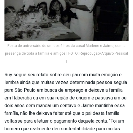
Festa de aniversário de um dos filhos do casal Marlene e Jaime, com a
presença de toda a família e amigos | FOTO: Reprodução/Arquivo Pessoal
|
Ruy segue seu relato sobre seu pai com muita emoção e
lembra ainda que muitas vezes determinada pessoa seguia
para São Paulo em busca de emprego e deixava a família
em Itaberaba ou em sua região de origem e passava um ou
dois anos sem mandar um centavo e Jaime mantinha essa
família, não lhe deixava faltar até que o pai desta família
voltasse para efetuar o pagamento daquela conta. “Foi um
homem que realmente deu sustentabilidade para muitas