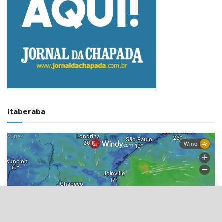
Itaberaba