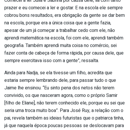
Comecei a ler Júlia e Sabrina por causa dele, lia com tanto
prazer e eu comecei a ler e gostar. E na escola ele sempre
cobrou bons resultados, era obrigação da gente se dar bem
na escola, porque era a única coisa que a gente fazia,
apesar de um já começar a trabalhar cedo com ele, não
aprendi matemática na escola, foi com ele, aprendi também
geografia. Também aprendi muita coisa no comércio, sei
fazer conta de cabeça de forma rápida, por causa dele, que
sempre exercitava isso com a gente”, ressalta.
Ainda para Nadja, se ela tivesse um filho, acredita que
estaria sempre lembrando dele, para passar tudo o que
Jaime lhe ensinou. “Eu sinto pena dos netos não terem
convivido, os que nasceram agora, como o próprio Samir
[filho de Eliane], não terem conhecido ele, porque eu sei que
seria uma troca muito boa”. Para José Ruy, a relação com o
pai, revela também as ideias futuristas que o patriarca tinha,
já que naquela época poucas pessoas se deslocavam para