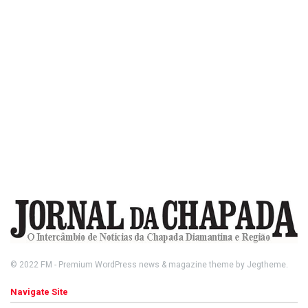
© 2022
FM
- Premium WordPress news & magazine theme by
Jegtheme
.
Navigate Site