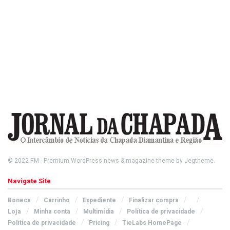
© 2022
FM
- Premium WordPress news & magazine theme by
Jegtheme
.
Navigate Site
Boneca
Carrinho
Expediente
Finalizar compra
Loja
Minha conta
Multimídia
Política de privacidade
Política de privacidade
Pricing
TieLabs HomePage