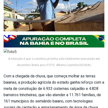
A intenção é que o convênio já tenha sido totalmente executado até
dezembro deste ano | FOTO: Alberto Coutinho/GOVBA |
Com a chegada da chuva, que começa molhar as terras
baianas, a produção agrícola do estado ganha reforço com a
meta de construção de 6.933 cisternas calçadão e 4.828
barreiros trincheiras, que vão atender a 11.761 famílias, de
161 municípios do semiárido baiano, com tecnologias
sociais de captação e armazenamento de água da chuva