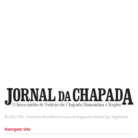
© 2022
FM
- Premium WordPress news & magazine theme by
Jegtheme
.
Navigate Site