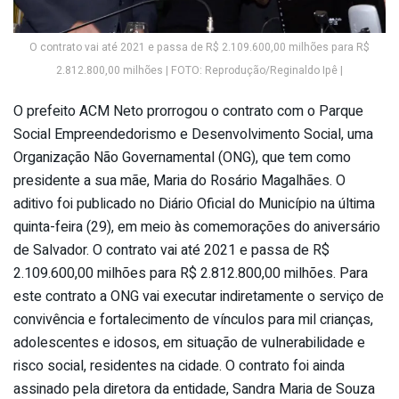
O contrato vai até 2021 e passa de R$ 2.109.600,00 milhões para R$
2.812.800,00 milhões | FOTO: Reprodução/Reginaldo Ipê |
O prefeito ACM Neto prorrogou o contrato com o Parque
Social Empreendedorismo e Desenvolvimento Social, uma
Organização Não Governamental (ONG), que tem como
presidente a sua mãe, Maria do Rosário Magalhães. O
aditivo foi publicado no Diário Oficial do Município na última
quinta-feira (29), em meio às comemorações do aniversário
de Salvador. O contrato vai até 2021 e passa de R$
2.109.600,00 milhões para R$ 2.812.800,00 milhões. Para
este contrato a ONG vai executar indiretamente o serviço de
convivência e fortalecimento de vínculos para mil crianças,
adolescentes e idosos, em situação de vulnerabilidade e
risco social, residentes na cidade. O contrato foi ainda
assinado pela diretora da entidade, Sandra Maria de Souza