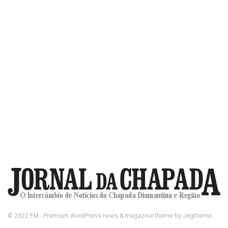
© 2022
FM
- Premium WordPress news & magazine theme by
Jegtheme
.