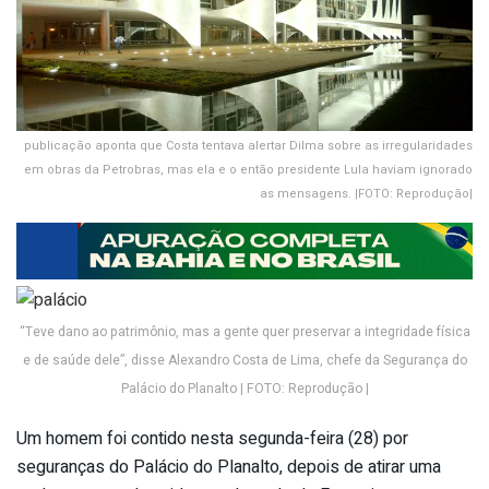
publicação aponta que Costa tentava alertar Dilma sobre as irregularidades
em obras da Petrobras, mas ela e o então presidente Lula haviam ignorado
as mensagens. |FOTO: Reprodução|
“Teve dano ao patrimônio, mas a gente quer preservar a integridade física
e de saúde dele”, disse Alexandro Costa de Lima, chefe da Segurança do
Palácio do Planalto | FOTO: Reprodução |
Um homem foi contido nesta segunda-feira (28) por
seguranças do Palácio do Planalto, depois de atirar uma