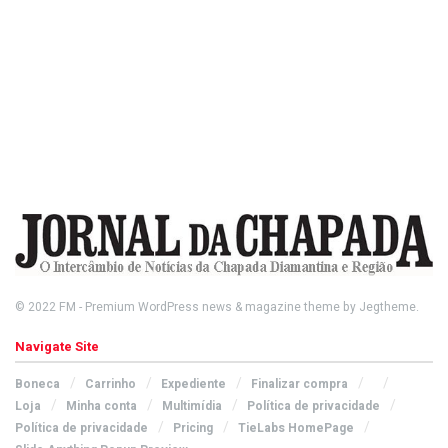
© 2022
FM
- Premium WordPress news & magazine theme by
Jegtheme
.
Navigate Site
Boneca
Carrinho
Expediente
Finalizar compra
Loja
Minha conta
Multimídia
Política de privacidade
Política de privacidade
Pricing
TieLabs HomePage