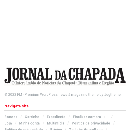
© 2022
FM
- Premium WordPress news & magazine theme by
Jegtheme
.
Navigate Site
Boneca
Carrinho
Expediente
Finalizar compra
Loja
Minha conta
Multimídia
Política de privacidade
Política de privacidade
Pricing
TieLabs HomePage