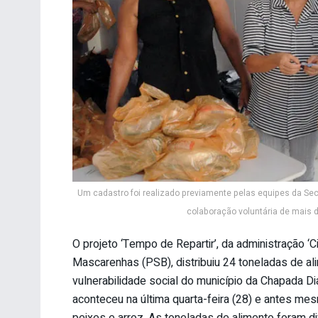
Um cadastro foi realizado previamente pelas equipes da Sec
colaboração voluntária de mais 
O projeto ‘Tempo de Repartir’, da administração ‘C
Mascarenhas (PSB), distribuiu 24 toneladas de al
vulnerabilidade social do município da Chapada Di
aconteceu na última quarta-feira (28) e antes m