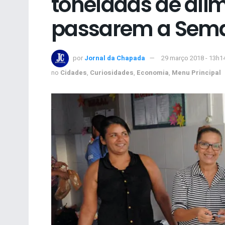
toneladas de ali
passarem a Sem
por
Jornal da Chapada
29 março 2018 - 13h1
no
Cidades
,
Curiosidades
,
Economia
,
Menu Principal