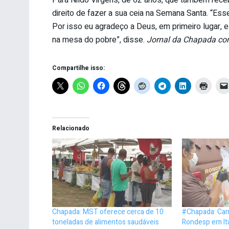
Para Nildo Virgens, de 62 anos, que também recebe
direito de fazer a sua ceia na Semana Santa. “E
Por isso eu agradeço a Deus, em primeiro lugar, 
na mesa do pobre”, disse.
Jornal da Chapada com
Compartilhe isso:
Relacionado
Chapada: MST oferece cerca de 10
#Chapada: Cam
toneladas de alimentos saudáveis
Rondesp em It