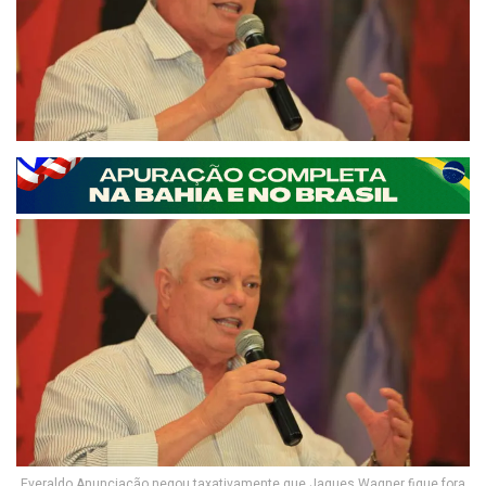
Everaldo Anunciação negou taxativamente que Jaques Wagner fique fora