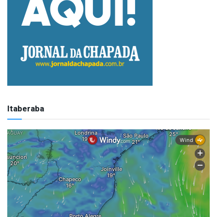
Itaberaba