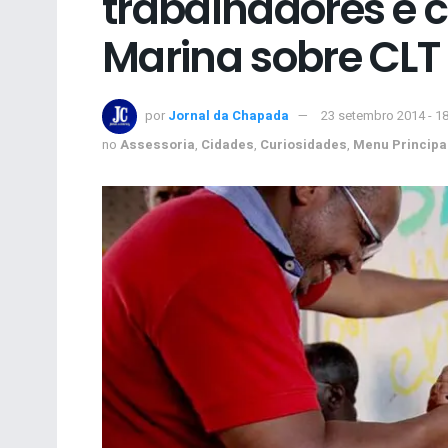
trabalhadores e c
Marina sobre CLT
por
Jornal da Chapada
23 setembro 2014 - 1
no
Assessoria
,
Cidades
,
Curiosidades
,
Menu Principa