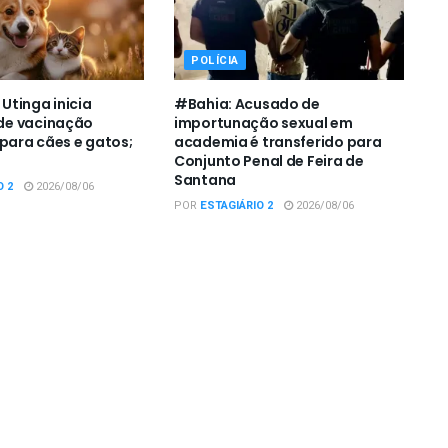
POLÍCIA
tinga inicia
#Bahia: Acusado de
e vacinação
importunação sexual em
 para cães e gatos;
academia é transferido para
Conjunto Penal de Feira de
Santana
O 2
2026/08/06
POR
ESTAGIÁRIO 2
2026/08/06