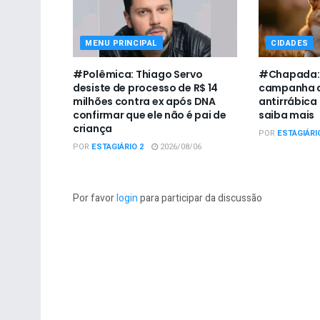
MENU PRINCIPAL
CIDADES
#Polêmica: Thiago Servo
#Chapada: U
desiste de processo de R$ 14
campanha d
milhões contra ex após DNA
antirrábica
confirmar que ele não é pai de
saiba mais
criança
POR
ESTAGIÁRI
POR
ESTAGIÁRIO 2
2026/08/06
Por favor
login
para participar da discussão