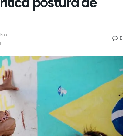
ritica postura de
8h00
0
l