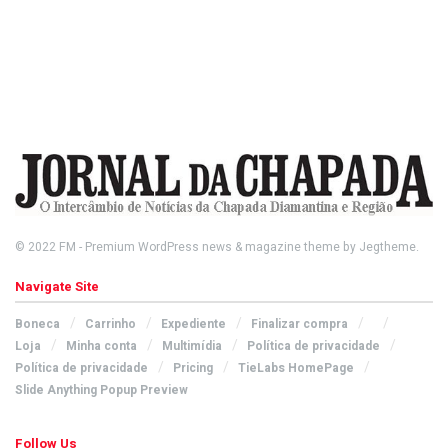
© 2022
FM
- Premium WordPress news & magazine theme by
Jegtheme
.
Navigate Site
Boneca
Carrinho
Expediente
Finalizar compra
Loja
Minha conta
Multimídia
Política de privacidade
Política de privacidade
Pricing
TieLabs HomePage
Slide Anything Popup Preview
Follow Us