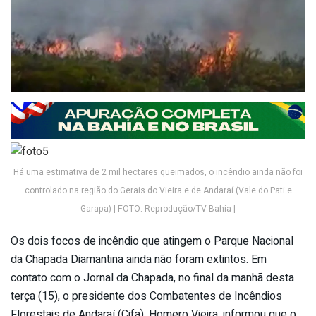
Há uma estimativa de 2 mil hectares queimados, o incêndio ainda não foi
controlado na região do Gerais do Vieira e de Andaraí (Vale do Pati e
Garapa) | FOTO: Reprodução/TV Bahia |
Os dois focos de incêndio que atingem o Parque Nacional
da Chapada Diamantina ainda não foram extintos. Em
contato com o Jornal da Chapada, no final da manhã desta
terça (15), o presidente dos Combatentes de Incêndios
Florestais de Andaraí (Cifa), Homero Vieira, informou que o