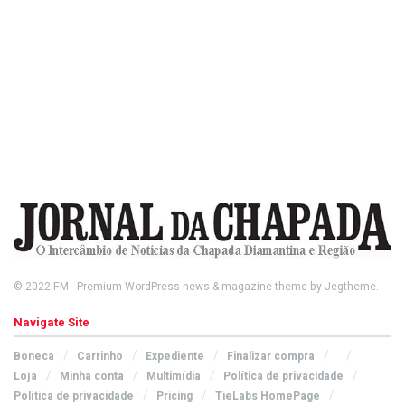
© 2022
FM
- Premium WordPress news & magazine theme by
Jegtheme
.
Navigate Site
Boneca
Carrinho
Expediente
Finalizar compra
Loja
Minha conta
Multimídia
Política de privacidade
Política de privacidade
Pricing
TieLabs HomePage