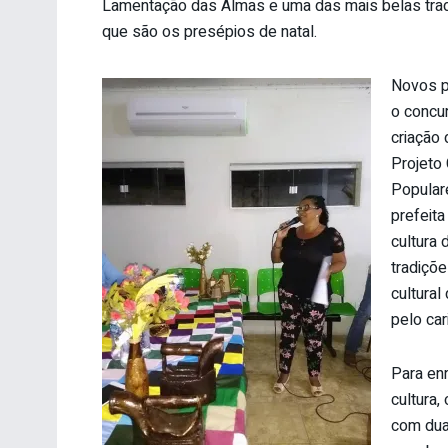
Lamentação das Almas e uma das mais belas trad
que são os presépios de natal.
Novos p
o concu
criação 
Projeto 
Populare
prefeit
cultura 
tradiçõe
cultural
pelo car
Para enr
cultura,
com dua