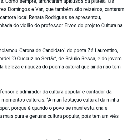
. Como sempre, arrancaram aplausos da plateia. Os
res Domingos e Van, que também são reizeiros, cantaram
 cantora local Renata Rodrigues se apresentou,
hada do violão do professor Elves do projeto Cultura na
eclamou ‘Carona de Candidato’, do poeta Zé Laurentino,
ordel ‘O Cuscuz no Sertão’, de Bráulio Bessa, e do jovem
la beleza e riqueza do poema autoral que ainda não tem
fensor e admirador da cultura popular e cantador da
 momentos culturais. “A manifestação cultural da minha
cipar, porque é quando o povo se manifesta, cria e
a mais pura e genuína cultura popular, pois tem um viés