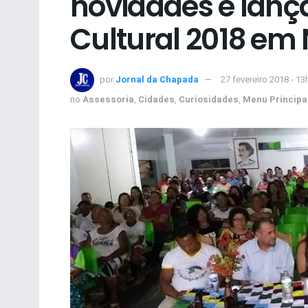
novidades e lanç
Cultural 2018 em
por
Jornal da Chapada
27 fevereiro 2018 - 13
no
Assessoria
,
Cidades
,
Curiosidades
,
Menu Principa