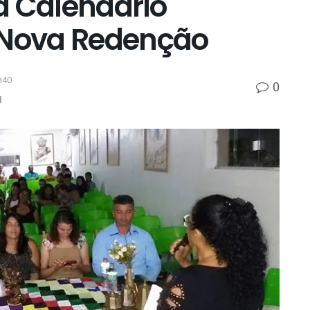
a Calendário
 Nova Redenção
h40
0
l