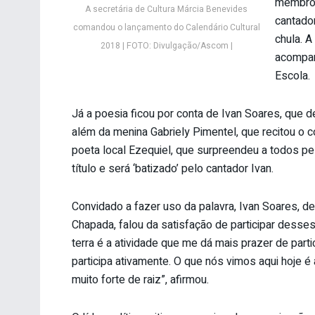
membros
A secretária de Cultura Márcia Benevides
cantado
comandou o lançamento do Calendário Cultural
chula. A
2018 | FOTO: Divulgação/Ascom |
acompan
Escola.
Já a poesia ficou por conta de Ivan Soares, que d
além da menina Gabriely Pimentel, que recitou o c
poeta local Ezequiel, que surpreendeu a todos pe
título e será ‘batizado’ pelo cantador Ivan.
Convidado a fazer uso da palavra, Ivan Soares, de
Chapada, falou da satisfação de participar desses
terra é a atividade que me dá mais prazer de parti
participa ativamente. O que nós vimos aqui hoje é 
muito forte de raiz”, afirmou.