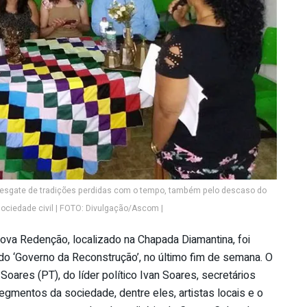
 resgate de tradições perdidas com o tempo, também pelo descaso do
ociedade civil | FOTO: Divulgação/Ascom |
Nova Redenção, localizado na Chapada Diamantina, foi
 do ‘Governo da Reconstrução’, no último fim de semana. O
oares (PT), do líder político Ivan Soares, secretários
egmentos da sociedade, dentre eles, artistas locais e o