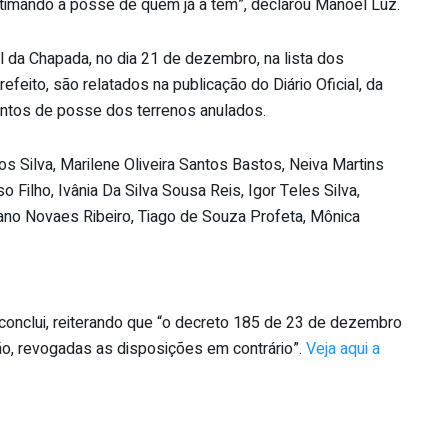
itimando a posse de quem já a tem”, declarou Manoel Luz.
da Chapada, no dia 21 de dezembro, na lista dos
efeito, são relatados na publicação do Diário Oficial, da
entos de posse dos terrenos anulados.
s Silva, Marilene Oliveira Santos Bastos, Neiva Martins
Filho, Ivânia Da Silva Sousa Reis, Igor Teles Silva,
driano Novaes Ribeiro, Tiago de Souza Profeta, Mônica
onclui, reiterando que “o decreto 185 de 23 de dezembro
ão, revogadas as disposições em contrário”.
Veja aqui a