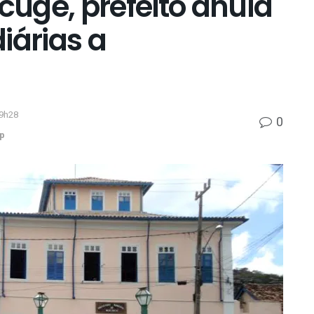
ugê, prefeito anula
iárias a
19h28
0
p