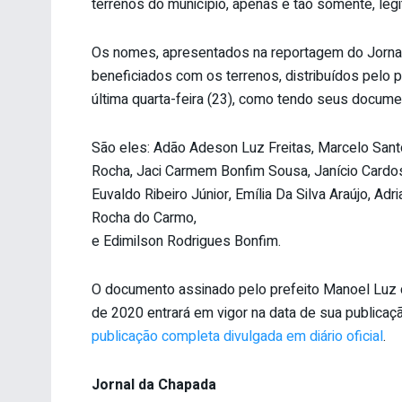
terrenos do município, apenas e tão somente, leg
Os nomes, apresentados na reportagem do Jornal 
beneficiados com os terrenos, distribuídos pelo pr
última quarta-feira (23), como tendo seus docum
São eles: Adão Adeson Luz Freitas, Marcelo Santo
Rocha, Jaci Carmem Bonfim Sousa, Janício Cardoso 
Euvaldo Ribeiro Júnior, Emília Da Silva Araújo, A
Rocha do Carmo,
e Edimilson Rodrigues Bonfim.
O documento assinado pelo prefeito Manoel Luz c
de 2020 entrará em vigor na data de sua publicaç
publicação completa divulgada em diário oficial
.
Jornal da Chapada