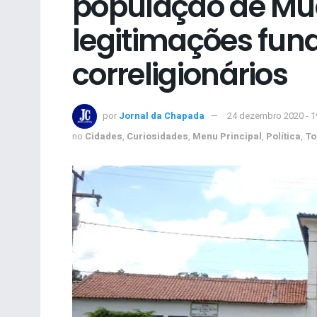
população de Muc
legitimações fund
correligionários
por
Jornal da Chapada
24 dezembro 2020 - 
no
Cidades
,
Curiosidades
,
Menu Principal
,
Política
,
To