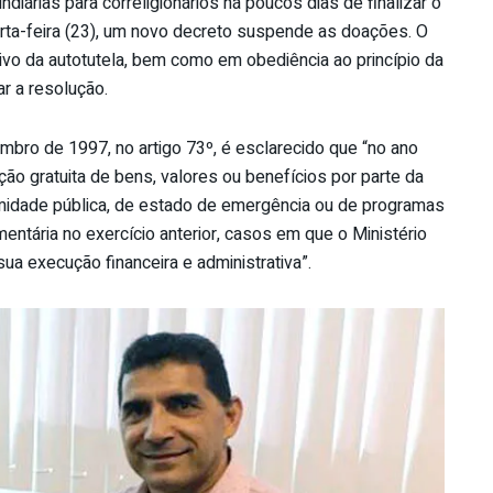
ndiárias para correligionários há poucos dias de finalizar o
ta-feira (23), um novo decreto suspende as doações. O
tivo da autotutela, bem como em obediência ao princípio da
ar a resolução.
bro de 1997, no artigo 73º, é esclarecido que “no ano
uição gratuita de bens, valores ou benefícios por parte da
midade pública, de estado de emergência ou de programas
entária no exercício anterior, casos em que o Ministério
 execução financeira e administrativa”.