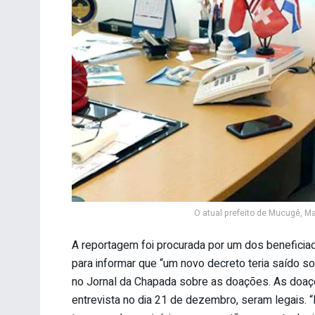
O atual prefeito de Mucugê, M
A reportagem foi procurada por um dos beneficiad
para informar que “um novo decreto teria saído s
no Jornal da Chapada sobre as doações. As doaçõ
entrevista no dia 21 de dezembro, seram legais