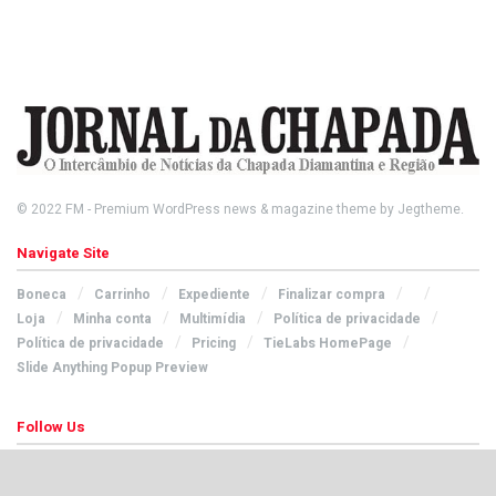
© 2022
FM
- Premium WordPress news & magazine theme by
Jegtheme
.
Navigate Site
Boneca
Carrinho
Expediente
Finalizar compra
Loja
Minha conta
Multimídia
Política de privacidade
Política de privacidade
Pricing
TieLabs HomePage
Slide Anything Popup Preview
Follow Us