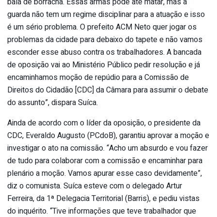
bala de borracha. Essas armas pode até matar, mas a
guarda não tem um regime disciplinar para a atuação e isso
é um sério problema. O prefeito ACM Neto quer jogar os
problemas da cidade para debaixo do tapete e não vamos
esconder esse abuso contra os trabalhadores. A bancada
de oposição vai ao Ministério Público pedir resolução e já
encaminhamos moção de repúdio para a Comissão de
Direitos do Cidadão [CDC] da Câmara para assumir o debate
do assunto”, dispara Suíca.
Ainda de acordo com o líder da oposição, o presidente da
CDC, Everaldo Augusto (PCdoB), garantiu aprovar a moção e
investigar o ato na comissão. “Acho um absurdo e vou fazer
de tudo para colaborar com a comissão e encaminhar para
plenário a moção. Vamos apurar esse caso devidamente”,
diz o comunista. Suíca esteve com o delegado Artur
Ferreira, da 1ª Delegacia Territorial (Barris), e pediu vistas
do inquérito. “Tive informações que teve trabalhador que