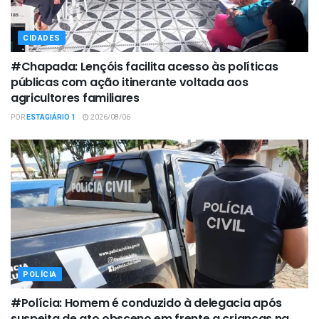
CIDADES
#Chapada: Lençóis facilita acesso às políticas
públicas com ação itinerante voltada aos
agricultores familiares
POR
ESTAGIÁRIO 1
2026/08/06
POLÍCIA
#Polícia: Homem é conduzido à delegacia após
suspeita de ato obsceno em frente a crianças na