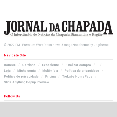
© 2022
FM
- Premium WordPress news & magazine theme by
Jegtheme
.
Navigate Site
Boneca
Carrinho
Expediente
Finalizar compra
Loja
Minha conta
Multimídia
Política de privacidade
Política de privacidade
Pricing
TieLabs HomePage
Slide Anything Popup Preview
Follow Us