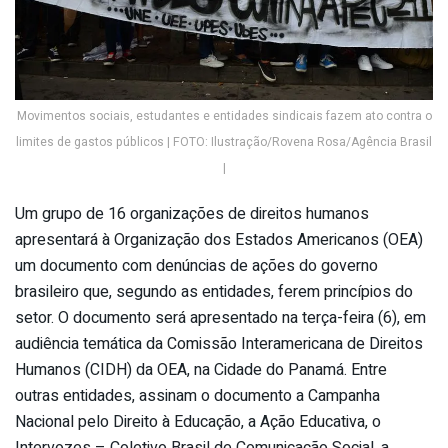
Movimentos sociais, estudantes e entidades sindicais fazem ato contra o
limites de gastos públicos | FOTO: Ilustração/Rovena Rosa/Agência Brasil
|
Um grupo de 16 organizações de direitos humanos
apresentará à Organização dos Estados Americanos (OEA)
um documento com denúncias de ações do governo
brasileiro que, segundo as entidades, ferem princípios do
setor. O documento será apresentado na terça-feira (6), em
audiência temática da Comissão Interamericana de Direitos
Humanos (CIDH) da OEA, na Cidade do Panamá. Entre
outras entidades, assinam o documento a Campanha
Nacional pelo Direito à Educação, a Ação Educativa, o
Intervozes – Coletivo Brasil de Comunicação Social, a